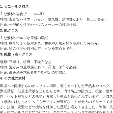
1. ビニールクロス
主な素材: 塩化ビニール樹脂
特徴: 豊富なバリエーション、耐久性、清掃性があり、施工が容易。
用途: 一般的な住宅やハウスメーカーの標準仕様。
2. 紙クロス
主な素材: パルプが原料の洋紙
特徴: 欧米でよく使用され、和紙や天然素材を使用したものも。
用途: 輸入住宅や特別なデザインを求める場合。
3. 織物（布）クロス
種類: 平織り、綾織、不織布など
特徴: 温かみや重厚感があり、高価。保守が必要。
用途: 高級感を求める場合や特定の空間に。
4. その他の素材
環境への配慮からのオレフィン樹脂、薄くカットした天然木やコルク、
聚楽壁紙、珪藻土壁紙などもあります。汚れ防止や防カビ、抗菌、耐水
性、ペット対策などの機能も考慮した壁紙も販売されています。クロス
（壁紙）はなんといってもデザインが豊富なことが最大のメリットです
が、抗菌、調湿などの機能を付加した壁紙が増えてきました。除菌・抗
菌・抗ウィルスなどについては、クロスコーティングで機能性を向上さ