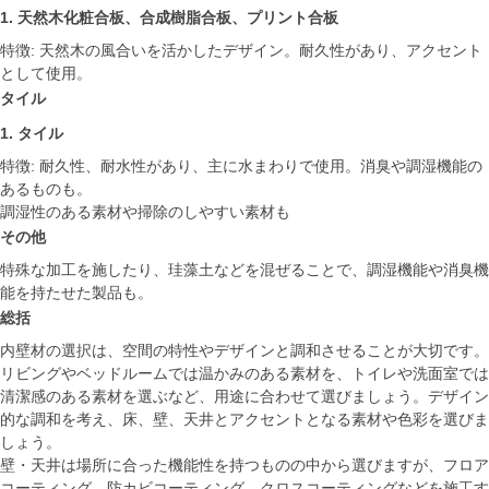
1. 天然木化粧合板、合成樹脂合板、プリント合板
特徴: 天然木の風合いを活かしたデザイン。耐久性があり、アクセント
として使用。
タイル
1. タイル
特徴: 耐久性、耐水性があり、主に水まわりで使用。消臭や調湿機能の
あるものも。
調湿性のある素材や掃除のしやすい素材も
その他
特殊な加工を施したり、珪藻土などを混ぜることで、調湿機能や消臭機
能を持たせた製品も。
総括
内壁材の選択は、空間の特性やデザインと調和させることが大切です。
リビングやベッドルームでは温かみのある素材を、トイレや洗面室では
清潔感のある素材を選ぶなど、用途に合わせて選びましょう。デザイン
的な調和を考え、床、壁、天井とアクセントとなる素材や色彩を選びま
しょう。
壁・天井は場所に合った機能性を持つものの中から選びますが、フロア
コーティング、防カビコーティング、クロスコーティングなどを施工す