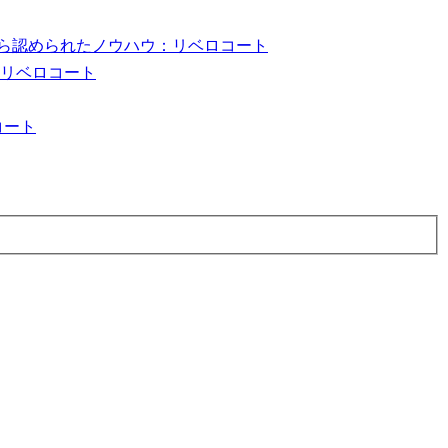
ら認められたノウハウ：リベロコート
：リベロコート
コート